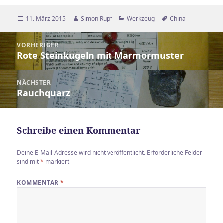
Veröffentlicht
Autor
Kategorien
Schlagwörter
11. März 2015
Simon Rupf
Werkzeug
China
am
Beitragsnavigation
VORHERIGER
Rote Steinkugeln mit Marmormuster
Vorheriger
Beitrag:
NÄCHSTER
Rauchquarz
Nächster
Beitrag:
Schreibe einen Kommentar
Deine E-Mail-Adresse wird nicht veröffentlicht.
Erforderliche Felder
sind mit
*
markiert
KOMMENTAR
*