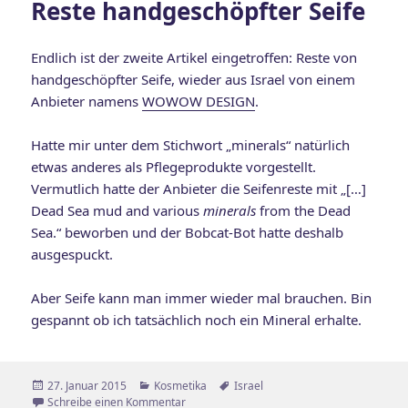
Reste handgeschöpfter Seife
Endlich ist der zweite Artikel eingetroffen: Reste von
handgeschöpfter Seife, wieder aus Israel von einem
Anbieter namens
WOWOW DESIGN
.
Hatte mir unter dem Stichwort „minerals“ natürlich
etwas anderes als Pflegeprodukte vorgestellt.
Vermutlich hatte der Anbieter die Seifenreste mit „[…]
Dead Sea mud and various
minerals
from the Dead
Sea.“ beworben und der Bobcat-Bot hatte deshalb
ausgespuckt.
Aber Seife kann man immer wieder mal brauchen. Bin
gespannt ob ich tatsächlich noch ein Mineral erhalte.
Veröffentlicht
Kategorien
Schlagwörter
27. Januar 2015
Kosmetika
Israel
am
zu Reste handgeschöpfter Seife
Schreibe einen Kommentar