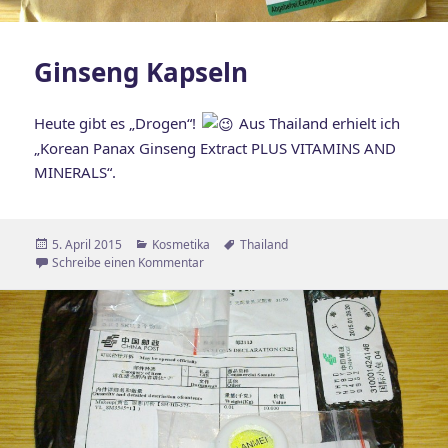
Ginseng Kapseln
Heute gibt es „Drogen“!
Aus Thailand erhielt ich
„Korean Panax Ginseng Extract PLUS VITAMINS AND
MINERALS“.
Veröffentlicht
Kategorien
Schlagwörter
5. April 2015
Kosmetika
Thailand
am
zu Ginseng Kapseln
Schreibe einen Kommentar