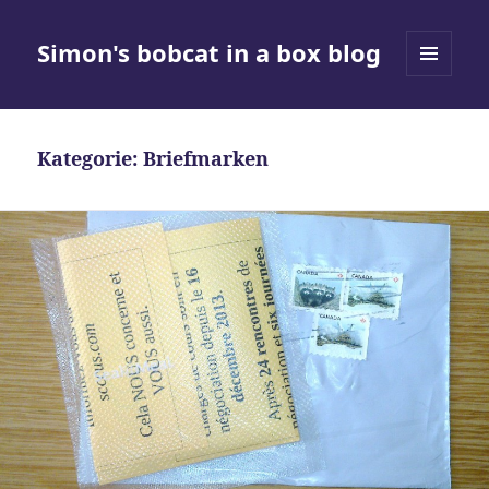
Simon's bobcat in a box blog
MENÜ
UND
WIDGETS
Kategorie:
Briefmarken