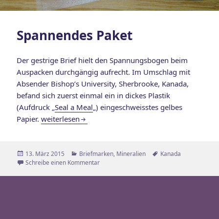
Spannendes Paket
Der gestrige Brief hielt den Spannungsbogen beim
Auspacken durchgängig aufrecht. Im Umschlag mit
Absender Bishop’s University, Sherbrooke, Kanada,
befand sich zuerst einmal ein in dickes Plastik
(Aufdruck „
Seal a Meal
„) eingeschweisstes gelbes
Spannendes Paket
Papier.
weiterlesen
Veröffentlicht
Kategorien
Schlagwörter
13. März 2015
Briefmarken
,
Mineralien
Kanada
am
zu Spannendes Paket
Schreibe einen Kommentar