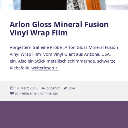
Arlon Gloss Mineral Fusion
Vinyl Wrap Film
Vorgestern traf eine Probe „Arlon Gloss Mineral Fusion
Vinyl Wrap Film“ vom
Vinyl Giant
aus Arizona, USA,
ein. Also ein Stück metallisch schimmernde, schwarze
Arlon Gloss Mineral Fusion Vinyl Wrap Film
Klebefolie.
weiterlesen
Veröffentlicht
Kategorien
Schlagwörter
14. März 2015
Zubehör
USA
am
zu Arlon Gloss Mineral Fusion Vinyl Wrap Fi
Schreibe einen Kommentar