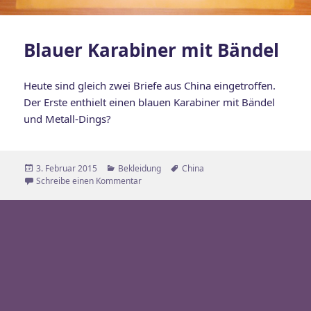
Blauer Karabiner mit Bändel
Heute sind gleich zwei Briefe aus China eingetroffen.
Der Erste enthielt einen blauen Karabiner mit Bändel
und Metall-Dings?
Veröffentlicht
Kategorien
Schlagwörter
3. Februar 2015
Bekleidung
China
am
zu Blauer Karabiner mit Bändel
Schreibe einen Kommentar