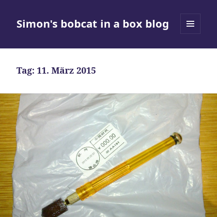
Simon's bobcat in a box blog
MENÜ
UND
WIDGETS
Tag:
11. März 2015